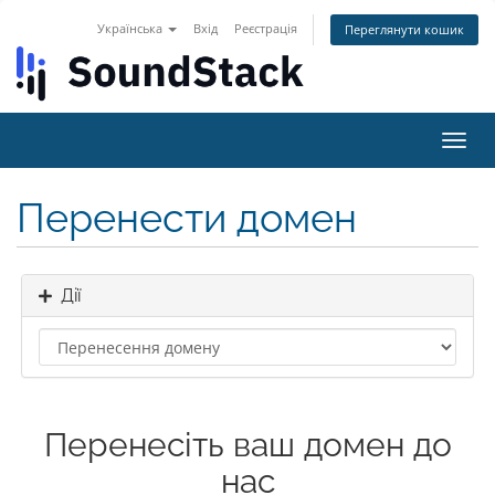
Українська
Вхід
Реєстрація
Переглянути кошик
Пере
наві
Перенести домен
Дії
Перенесіть ваш домен до
нас