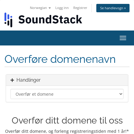
Norwegian
Logg inn
Registrer
Se handlevogn »
Bytt
navig
Overføre domenenavn
Handlinger
Overfør ditt domene til oss
Overfør ditt domene, og forleng registreringstiden med 1 år!*