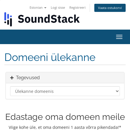
Estonian
Logi sisse
Registreeri
Vaata ostukorvi
Lülit
navig
Domeeni ülekanne
Tegevused
Edastage oma domeen meile
Viige kohe üle, et oma domeeni 1 aasta võrra pikendada!*