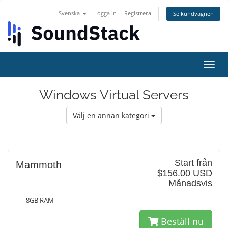
Svenska
Logga in
Registrera
Se kundvagnen
Växla
navig
Windows Virtual Servers
Välj en annan kategori
Start från
Mammoth
$156.00 USD
Månadsvis
8GB RAM
Beställ nu