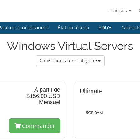
Français
Base de connaissances
État du réseau
Affiliés
Contact
Windows Virtual Servers
Choisir une autre catégorie
À partir de
Ultimate
$156.00 USD
Mensuel
5GB RAM
Commander