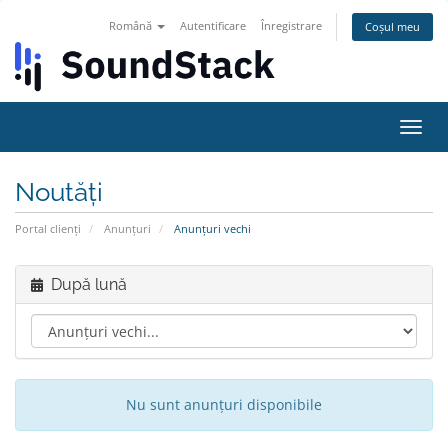
Română
Autentificare
Înregistrare
Coșul meu
Navi
Toggl
Noutăți
Portal clienți
Anunțuri
Anunțuri vechi
După lună
Nu sunt anunțuri disponibile