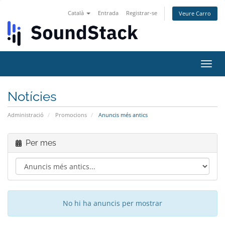
Català
Entrada
Registrar-se
Veure Carro
Canv
la
nave
Notícies
Administració
Promocions
Anuncis més antics
Per mes
No hi ha anuncis per mostrar