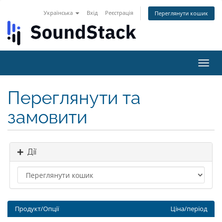
Українська
Вхід
Реєстрація
Переглянути кошик
Пере
наві
Переглянути та
замовити
Дії
Продукт/Опції
Ціна/період