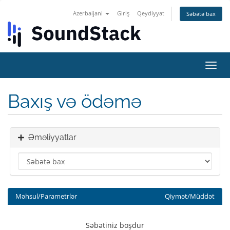
Azerbaijani
Giriş
Qeydiyyat
Səbətə bax
Naviq
keçid
Baxış və ödəmə
Əməliyyatlar
Məhsul/Parametrlər
Qiymət/Müddət
Səbətiniz boşdur