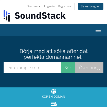
Svenska
Logga in
Registrera
Se kundvagnen
Växla
navig
Börja med att söka efter det
perfekta domännamnet..
KÖP EN DOMÄN