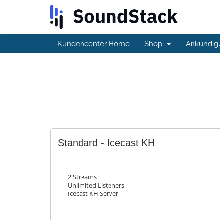
Kundencenter Home
Shop
Ankündig
Standard - Icecast KH
2 Streams
Unlimited Listeners
Icecast KH Server