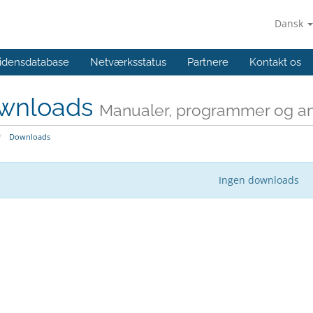
Dansk
idensdatabase
Netværksstatus
Partnere
Kontakt os
wnloads
Manualer, programmer og and
Downloads
Ingen downloads