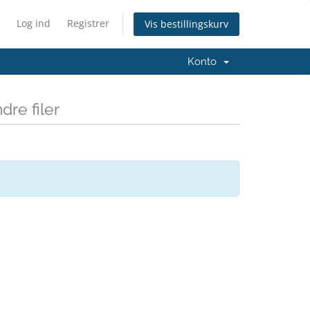
Log ind
Registrer
Vis bestillingskurv
Konto
re filer