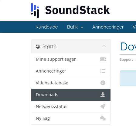
Kundeside
Butik
Annonceringer
V
Do
Støtte
Mine support sager
Support
Annonceringer
Vidensdatabase
Downloads
Netværksstatus
Ny Sag