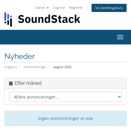
Dansk
Log ind
Registrer
Vis bestillingskurv
Skift
navig
Nyheder
Support
Annonceringer
august 2026
Efter måned
Ingen annonceringer at vise