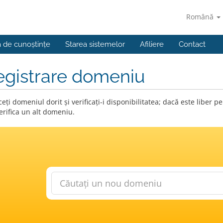
Română
a de cunoștințe
Starea sistemelor
Afiliere
Contact
egistrare domeniu
eți domeniul dorit și verificați-i disponibilitatea; dacă este liber
erifica un alt domeniu.