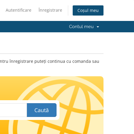
Autentificare
Înregistrare
Coșul meu
Contul meu
 pentru înregistrare puteți continua cu comanda sau
Caută