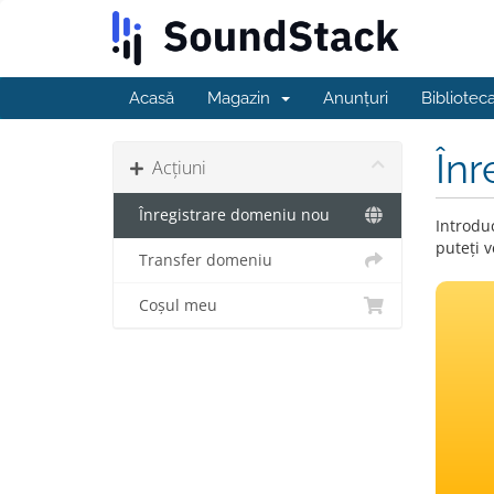
Acasă
Magazin
Anunțuri
Bibliotec
Înr
Acțiuni
Înregistrare domeniu nou
Introduc
puteți v
Transfer domeniu
Coșul meu