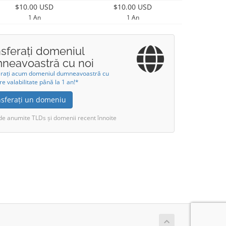
$10.00 USD
$10.00 USD
1 An
1 An
nsferați domeniul
neavoastră cu noi
erați acum domeniul dumneavoastră cu
re valabilitate până la 1 an!*
nsferați un domeniu
de anumite TLDs și domenii recent înnoite