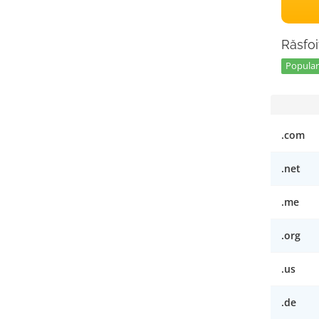
Răsfoi
Popular 
.com
.net
.me
.org
.us
.de