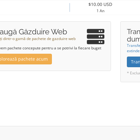
$10.00 USD
1 An
augă Găzduire Web
Tra
dum
ți dintr-o gamă de pachete de gazduire web
Transf
vem pachete concepute pentru a se potrivi la fiecare buget
extinde
plorează pachete acum
Tra
* Exclu