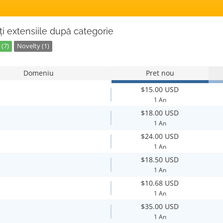
ți extensiile după categorie
(7)
Novelty (1)
Domeniu
Pret nou
$15.00 USD
1 An
$18.00 USD
1 An
$24.00 USD
1 An
$18.50 USD
1 An
$10.68 USD
1 An
$35.00 USD
1 An