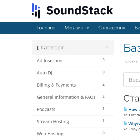
Головна
Магазин
Сповіщення
Ба
Ба
Категорія
3
Ad Insertion
Головна
0
Auto DJ
2
Billing & Payments
Ста
2
General Information & FAQs
1
Podcasts
How t
This arti
1
Stream Hosting
Why/wh
You may as
0
Web Hosting