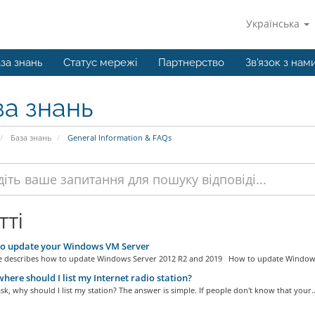
Українська
за знань
Статус мережі
Партнерство
Зв'язок з нам
за знань
База знань
General Information & FAQs
тті
o update your Windows VM Server
cle describes how to update Windows Server 2012 R2 and 2019 How to update Windows
ere should I list my Internet radio station?
k, why should I list my station? The answer is simple. If people don't know that your..