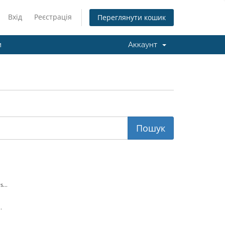
Вхід
Реєстрація
Переглянути кошик
и
Аккаунт
...
.